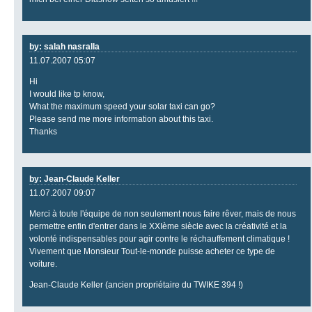
by: salah nasralla
11.07.2007 05:07
Hi
I would like tp know,
What the maximum speed your solar taxi can go?
Please send me more information about this taxi.
Thanks
by: Jean-Claude Keller
11.07.2007 09:07
Merci à toute l'équipe de non seulement nous faire rêver, mais de nous
permettre enfin d'entrer dans le XXIème siècle avec la créativité et la
volonté indispensables pour agir contre le réchauffement climatique !
Vivement que Monsieur Tout-le-monde puisse acheter ce type de
voiture.
Jean-Claude Keller (ancien propriétaire du TWIKE 394 !)