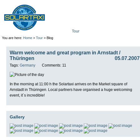
Tour
Mission
Technolo
You are here:
Home
>
Tour
> Blog
Warm welcome and great program in Arnstadt /
Thüringen
05.07.2007
Tags:
Germany
Comments: 11
In the morning at 11:00 h the Solartaxi arrives on the Market square of
Arnstadt in Thüringen. Local partners have organised a huge welcoming
event, it´s incredible!
Gallery